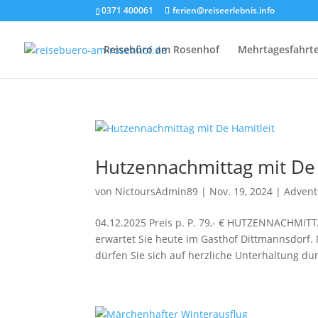
0371 400061
ferien@reiseerlebnis.info
Reisebüro am Rosenhof
Mehrtagesfahrt
Hutzennachmittag mit De 
von
NictoursAdmin89
|
Nov. 19, 2024
|
Advent
04.12.2025 Preis p. P. 79,- € HUTZENNACHMIT
erwartet Sie heute im Gasthof Dittmannsdorf.
dürfen Sie sich auf herzliche Unterhaltung dur