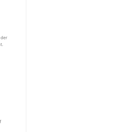
 der
t.
f