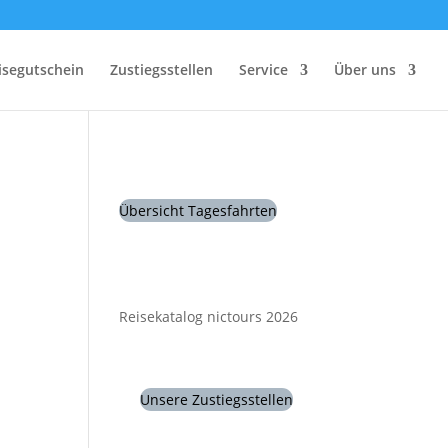
isegutschein
Zustiegsstellen
Service
Über uns
Übersicht Tagesfahrten
Reisekatalog nictours 2026
Unsere Zustiegsstellen