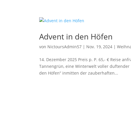
Advent in den Höfen
von
NictoursAdmin57
|
Nov. 19, 2024
|
Weihna
14. Dezember 2025 Preis p. P. 65,- € Reise an
Tannengrün, eine Winterwelt voller duftender 
den Höfen“ inmitten der zauberhaften...
Beratung & Buchung
Un