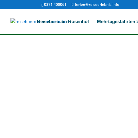
0371 400061
ferien@reiseerlebnis.info
Reisebüro am Rosenhof
Mehrtagesfahrten 